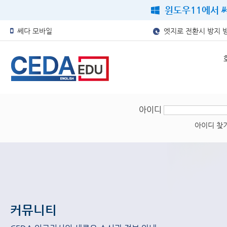
윈도우11에서 쎄
쎄다 모바일
엣지로 전환시 방지 
아이디
아이디 찾
커뮤니티