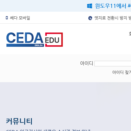
윈도우11에서 쎄
쎄다 모바일
엣지로 전환시 방지 
아이디
아이디 찾
커뮤니티