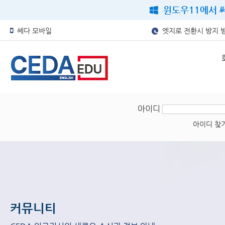
윈도우11에서 쎄
쎄다 모바일
엣지로 전환시 방지 
아이디
아이디 찾
커뮤니티