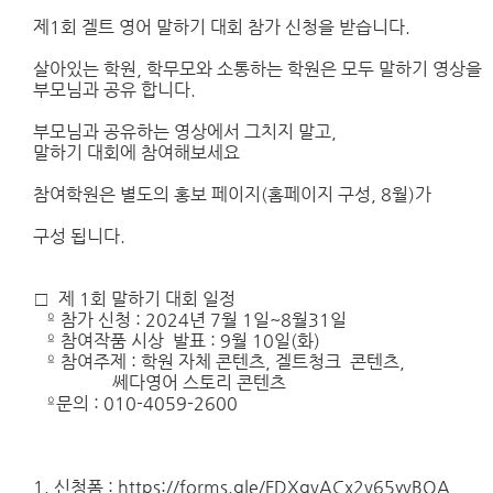
제1회 겔트 영어 말하기 대회 참가 신청을 받습니다.
살아있는 학원, 학무모와 소통하는 학원은 모두 말하기 영상을
부모님과 공유 합니다.
부모님과 공유하는 영상에서 그치지 말고,
말하기 대회에 참여해보세요
참여학원은 별도의 홍보 페이지(홈페이지 구성, 8월)가
구성 됩니다.
□ 제 1회 말하기 대회 일정
º 참가 신청 : 2024년 7월 1일~8월31일
º
참여작품 시상 발표 : 9월 10일(화)
º
참여주제 : 학원 자체 콘텐츠, 겔트청크 콘텐츠,
쎄다영어 스토리 콘텐츠
º
문의 : 010-4059-2600
1. 신청폼 :
https://forms.gle/FDXgvACx2v65yvBQA