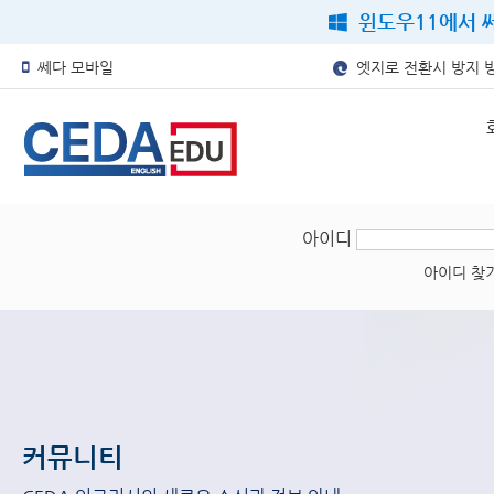
윈도우11에서 쎄
쎄다 모바일
엣지로 전환시 방지 
아이디
아이디 찾
커뮤니티