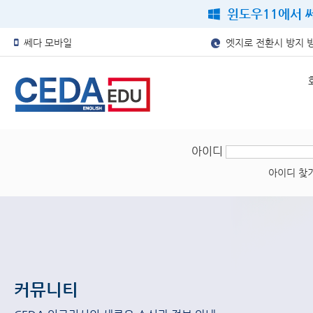
윈도우11에서 쎄
쎄다 모바일
엣지로 전환시 방지 
아이디
아이디 찾
커뮤니티