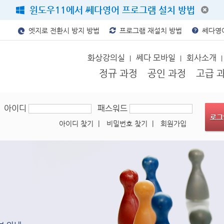
윈도우11에서 쎄다영어 프로그램 설치 방법
엣지로 전환시 방지 방법
프로그램 재설치 방법
쎄다영어
화상강의실
쎄다 모바일
회사소개
|
|
|
정규 과정
공인 과정
고급 
아이디
패스워드
아이디 찾기
|
비밀번호 찾기
|
회원가입