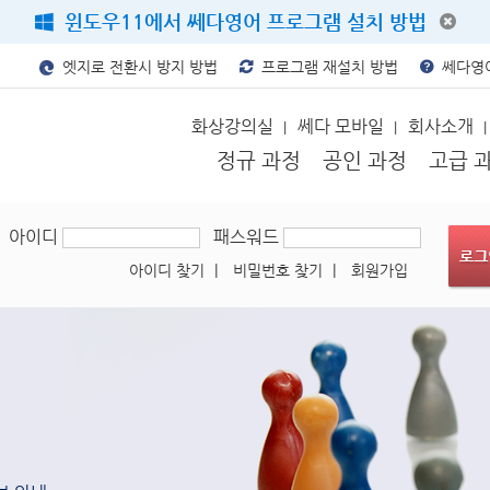
윈도우11에서 쎄다영어 프로그램 설치 방법
엣지로 전환시 방지 방법
프로그램 재설치 방법
쎄다영어
화상강의실
쎄다 모바일
회사소개
|
|
|
정규 과정
공인 과정
고급 
아이디
패스워드
아이디 찾기
|
비밀번호 찾기
|
회원가입