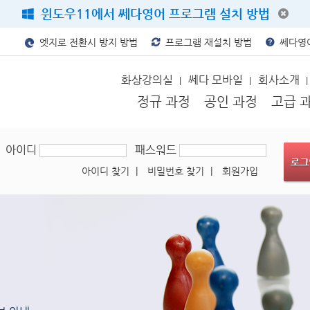
윈도우11에서 쎄다영어 프로그램 설치 방법
엣지로 전환시 방지 방법
프로그램 재설치 방법
쎄다영어
화상강의실
쎄다 모바일
회사소개
|
|
|
정규 과정
공인 과정
고급 
아이디
패스워드
아이디 찾기
|
비밀번호 찾기
|
회원가입