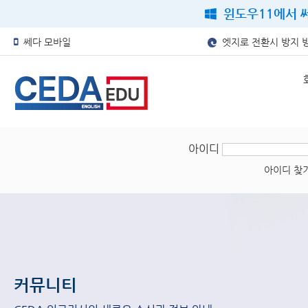
윈도우11에서 쎄
쎄다 모바일
엣지로 전환시 방지 
아이디
아이디 찾
커뮤니티