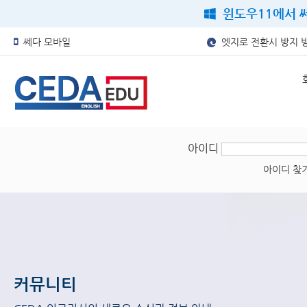
윈도우11에서 쎄
쎄다 모바일
엣지로 전환시 방지 
아이디
아이디 찾
커뮤니티