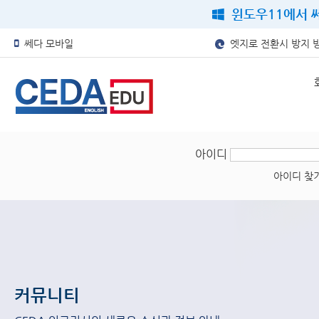
윈도우11에서 쎄
쎄다 모바일
엣지로 전환시 방지 
아이디
아이디 찾
커뮤니티