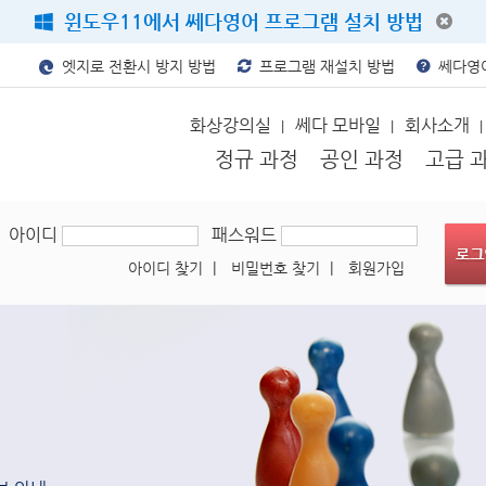
윈도우11에서 쎄다영어 프로그램 설치 방법
엣지로 전환시 방지 방법
프로그램 재설치 방법
쎄다영어
화상강의실
쎄다 모바일
회사소개
|
|
|
정규 과정
공인 과정
고급 
아이디
패스워드
아이디 찾기
|
비밀번호 찾기
|
회원가입