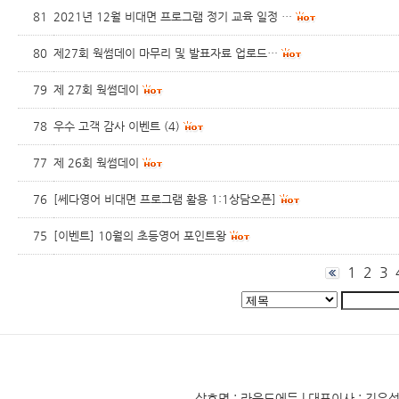
81
2021년 12월 비대면 프로그램 정기 교육 일정 …
80
제27회 웍썸데이 마무리 및 발표자료 업로드…
79
제 27회 웍썸데이
78
우수 고객 감사 이벤트
(4)
77
제 26회 웍썸데이
76
[쎄다영어 비대면 프로그램 활용 1:1상담오픈]
75
[이벤트] 10월의 초등영어 포인트왕
1
2
3
상호명 : 라운드에듀 | 대표이사 : 김유성 