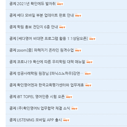
공지
2021년 확인에듀 발자취
공지
쎄다 모바일 부분 업데이트 완료 안내
공지
학원 홍보 전단지 6종 안내
공지
[쎄다영어 비대면 프로그램 활용 1:1상담오픈]
공지
zoom[줌] 파헤치기 온라인 원격수업
공지
코로나19 확산에 따른 우리학원 대책 매뉴얼
공지
성공사례학원 원장님 〖파닉스노하우〗강연…
공지
확인영어엔과 한국교육평가센터와 업무제휴
공지
iBT TOPEL 영어인증 시험 오픈
공지
(주)확인영어N 업무협약 체결 소식
공지
LISTENING 모바일 APP 출시