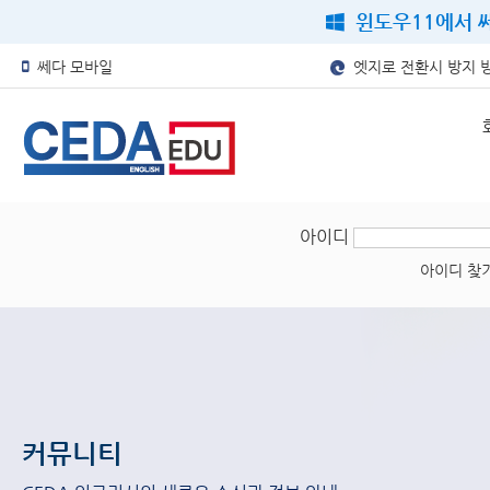
윈도우11에서 쎄
쎄다 모바일
엣지로 전환시 방지 
아이디
아이디 찾
커뮤니티