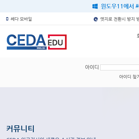
윈도우11에서 쎄
쎄다 모바일
엣지로 전환시 방지 
아이디
아이디 찾
커뮤니티